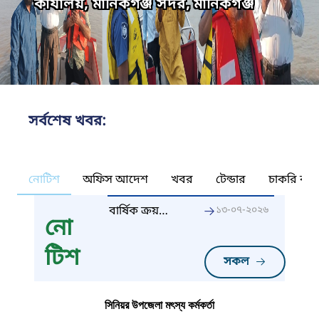
কার্যালয়, মানিকগঞ্জ সদর, মানিকগঞ্জ
সর্বশেষ খবর:
নোটিশ
অফিস আদেশ
খবর
টেন্ডার
চাকরি কর্ন
বার্ষিক ক্রয়
১৩-০৭-২০২৬
নো
পরিকল্পনা
২০২৬-২৭
টিশ
সকল
সিনিয়র উপজেলা মৎস্য কর্মকর্তা