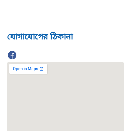
১৬১২২
স্মার্ট ভূমি সেবা
যোগাযোগের ঠিকানা
১০৯৮
শিশু সহায়তা লাইন
১৬১০৯
বাংলাদেশ কর্মচারী কল্যাণ বোর্ড হটলাইন
০১৯০৮৮৮৮৮৮৮
মাদকদ্রব্য নিয়ন্ত্রণ হটলাইন